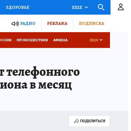
ЗДОРОВЬЕ
ЕЩЕ
ТЫ РОССИИ
РАДИО
РЕКЛАМА
ПОДПИСКА
КРЕТЫ
ПУТЕВОДИТЕЛЬ
ОССИЯ
ПРОИСШЕСТВИЯ
АФИША
ЕЩЕ
 ЖЕЛЕЗА
ТУРИЗМ
т телефонного
Д ПОТРЕБИТЕЛЯ
ВСЕ О КП
иона в месяц
ПОДЕЛИТЬСЯ