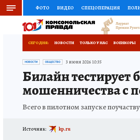
ФОТО
ВИДЕО
СПЕЦОПЕРАЦИЯ
ПОЛ
СОЦПОДДЕРЖКА
НАУКА
СПОРТ
КО
ВЫБОР ЭКСПЕРТОВ
ДОКТОР
ФИНАНС
СЕГОДНЯ:
НОВОСТИ
ТОЛЬКО У НАС
ВОЕНКОРЫ
КНИЖНАЯ ПОЛКА
ПРОГНОЗЫ НА СПОРТ
ИСПЫТАНО НА СЕБЕ
3 июня 2026 10:35
НОВОСТИ
ОБЩЕСТВО
Билайн тестирует 
ПРЕСС-ЦЕНТР
НЕДВИЖИМОСТЬ
ТЕЛЕ
мошенничества с п
РАДИО КП
РЕКЛАМА
ТЕСТЫ
НОВОЕ 
Всего в пилотном запуске поучаств
Источник:
kp.ru