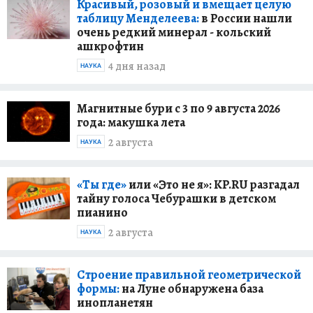
Красивый, розовый и вмещает целую
таблицу Менделеева:
в России нашли
очень редкий минерал - кольский
ашкрофтин
4 дня назад
НАУКА
Магнитные бури с 3 по 9 августа 2026
года: макушка лета
2 августа
НАУКА
«Ты где»
или «Это не я»: KP.RU разгадал
тайну голоса Чебурашки в детском
пианино
2 августа
НАУКА
Строение правильной геометрической
формы:
на Луне обнаружена база
инопланетян