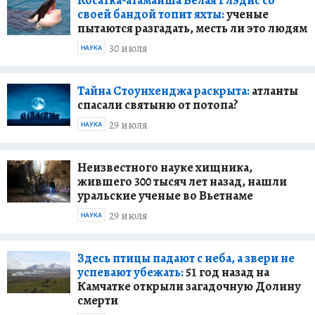
своей бандой топит яхты:
ученые
пытаются разгадать, месть ли это людям
30 июля
НАУКА
Тайна Стоунхенджа раскрыта:
атланты
спасали святыню от потопа?
29 июля
НАУКА
Неизвестного науке хищника,
жившего 300 тысяч лет назад, нашли
уральские ученые во Вьетнаме
29 июля
НАУКА
Здесь птицы падают с неба, а звери не
успевают убежать:
51 год назад на
Камчатке открыли загадочную Долину
смерти