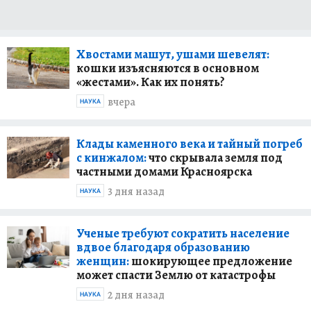
Хвостами машут, ушами шевелят:
кошки изъясняются в основном
«жестами». Как их понять?
вчера
НАУКА
Клады каменного века и тайный погреб
с кинжалом:
что скрывала земля под
частными домами Красноярска
3 дня назад
НАУКА
Ученые требуют сократить население
вдвое благодаря образованию
женщин:
шокирующее предложение
может спасти Землю от катастрофы
2 дня назад
НАУКА