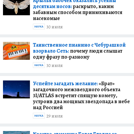
Крылья бабочек оказались усеяны
десяткам носов:
раскрыто, каким
забавным способом принюхиваются
насекомые
30 июля
НАУКА
Таинственное пианино с Чебурашкой
взорвало Сеть:
почему люди слышат
одну фразу по-разному
30 июля
НАУКА
Успейте загадать желание:
«Брат»
загадочного межзвездного объекта
3I/ATLAS встретит спящую комету,
устроив два мощных звездопада в небе
над Россией
29 июля
НАУКА
Косатка-атаманша Белая Глэдис со