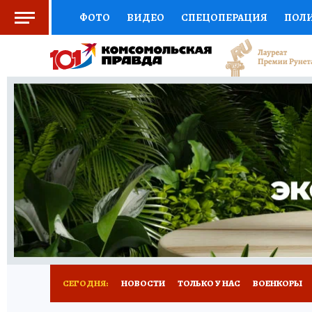
ФОТО
ВИДЕО
СПЕЦОПЕРАЦИЯ
ПОЛ
СОЦПОДДЕРЖКА
НАУКА
СПОРТ
КО
ВЫБОР ЭКСПЕРТОВ
ДОКТОР
ФИНАНС
КНИЖНАЯ ПОЛКА
ПРОГНОЗЫ НА СПОРТ
ПРЕСС-ЦЕНТР
НЕДВИЖИМОСТЬ
ТЕЛЕ
РАДИО КП
РЕКЛАМА
ТЕСТЫ
НОВОЕ 
СЕГОДНЯ:
НОВОСТИ
ТОЛЬКО У НАС
ВОЕНКОРЫ