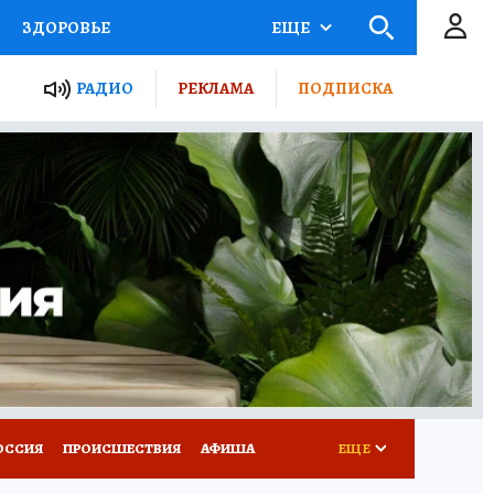
ЗДОРОВЬЕ
ЕЩЕ
ТЫ РОССИИ
РАДИО
РЕКЛАМА
ПОДПИСКА
КРЕТЫ
ПУТЕВОДИТЕЛЬ
 ЖЕЛЕЗА
ТУРИЗМ
Д ПОТРЕБИТЕЛЯ
ВСЕ О КП
ОССИЯ
ПРОИСШЕСТВИЯ
АФИША
ЕЩЕ