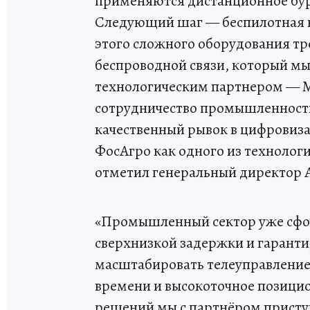
применяются дистанционное бур
Следующий шаг — беспилотная к
этого сложного оборудования тр
беспроводной связи, который м
технологическим партнером — М
сотрудничество промышленности
качественный рывок в цифровиза
ФосАгро как одного из технолог
отметил генеральный директор 
«Промышленный сектор уже сфор
сверхнизкой задержки и гарант
масштабировать телеуправление
времени и высокоточное позици
решений мы с партнёром присту