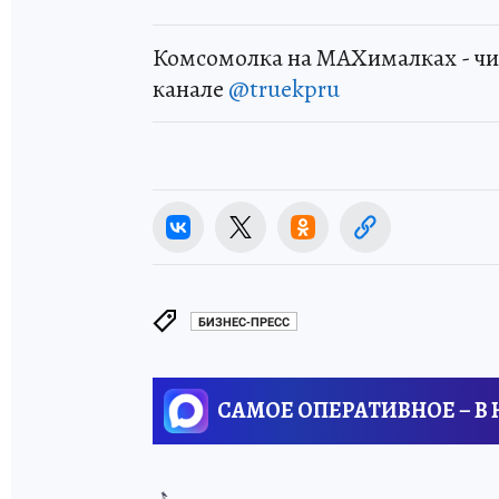
Комсомолка на MAXималках - чи
канале
@truekpru
БИЗНЕС-ПРЕСС
САМОЕ ОПЕРАТИВНОЕ – В