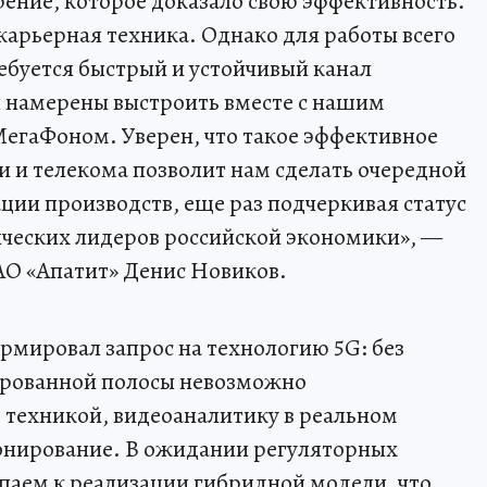
ение, которое доказало свою эффективность.
арьерная техника. Однако для работы всего
ебуется быстрый и устойчивый канал
ы намерены выстроить вместе с нашим
егаФоном. Уверен, что такое эффективное
 и телекома позволит нам сделать очередной
ции производств, еще раз подчеркивая статус
ических лидеров российской экономики», —
АО «Апатит» Денис Новиков.
мировал запрос на технологию 5G: без
ированной полосы невозможно
 техникой, видеоаналитику в реальном
онирование. В ожидании регуляторных
паем к реализации гибридной модели, что