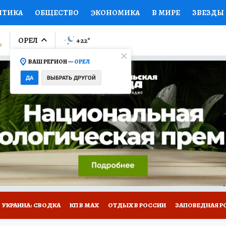
ИТИКА
ОБЩЕСТВО
ЭКОНОМИКА
В МИРЕ
ЗВЕЗДЫ
ЛУМНИСТЫ
ПРОИСШЕСТВИЯ
НАЦИОНАЛЬНЫЕ ПРОЕК
ОРЕЛ
+22
°
ВАШ РЕГИОН —
ОРЕЛ
Ы
ОТКРЫВАЕМ МИР
Я ЗНАЮ
СЕМЬЯ
ЖЕНСКИЕ СЕ
ДА
ВЫБРАТЬ ДРУГОЙ
ПРОМОКОДЫ
СЕРИАЛЫ
СПЕЦПРОЕКТЫ
ДЕФИЦИТ
ВИЗОР
КОЛЛЕКЦИИ
КОНКУРСЫ
РАБОТА У НАС
ГИ
НА САЙТЕ
УКРАИНА: СВОДКА
КП В МАХ
ОТДЫХ В РОССИИ
ЗАПОВЕДНАЯ Р