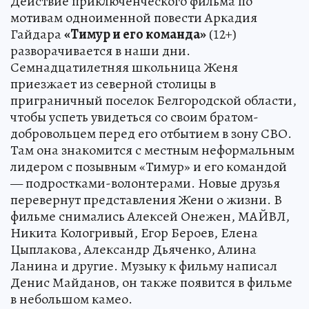
Действие приключенческого фильма по
мотивам одноименной повести Аркадия
Гайдара
«Тимур и его команда»
(12+)
разворачивается в наши дни.
Семнадцатилетняя школьница Женя
приезжает из северной столицы в
приграничный поселок Белгородской области,
чтобы успеть увидеться со своим братом-
добровольцем перед его отбытием в зону СВО.
Там она знакомится с местным неформальным
лидером с позывным «Тимур» и его командой
— подростками-волонтерами. Новые друзья
перевернут представления Жени о жизни. В
фильме снимались Алексей Онежен, МАЙВЛ,
Никита Кологривый, Егор Бероев, Елена
Цыплакова, Александр Дьяченко, Алина
Ланина и другие. Музыку к фильму написал
Денис Майданов, он также появится в фильме
в небольшом камео.