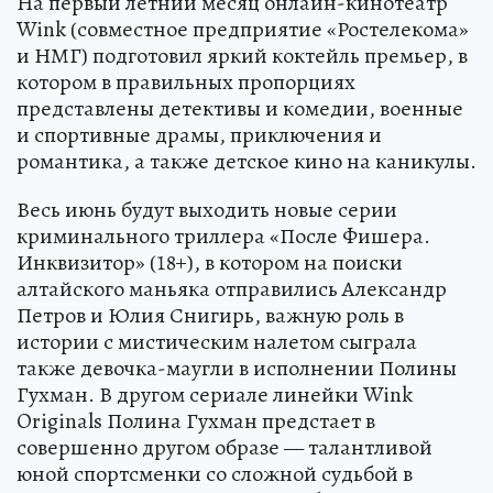
На первый летний месяц онлайн-кинотеатр
Wink (совместное предприятие «Ростелекома»
и НМГ) подготовил яркий коктейль премьер, в
котором в правильных пропорциях
представлены детективы и комедии, военные
и спортивные драмы, приключения и
романтика, а также детское кино на каникулы.
Весь июнь будут выходить новые серии
криминального триллера «После Фишера.
Инквизитор» (18+), в котором на поиски
алтайского маньяка отправились Александр
Петров и Юлия Снигирь, важную роль в
истории с мистическим налетом сыграла
также девочка-маугли в исполнении Полины
Гухман. В другом сериале линейки Wink
Originals Полина Гухман предстает в
совершенно другом образе — талантливой
юной спортсменки со сложной судьбой в