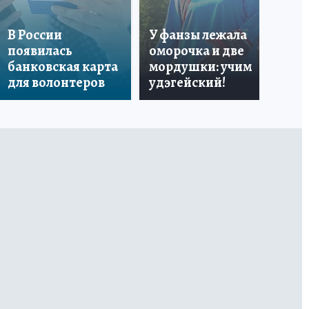
«Я
В России
У фанзы лежала
Ро
появилась
оморочка и две
из
банковская карта
мордушки: учим
и 
для волонтеров
удэгейский!
по