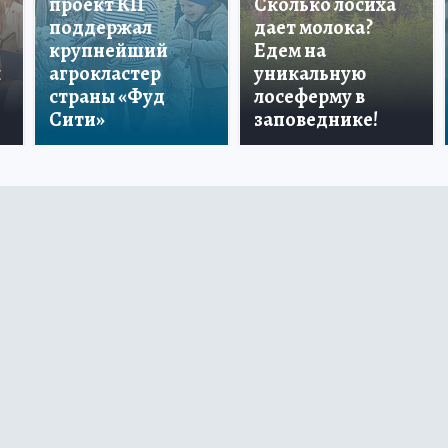
проект КП
Сколько лосиха
поддержал
дает молока?
крупнейший
Едем на
ы
агрокластер
уникальную
страны «Фуд
лосеферму в
Сити»
заповеднике!