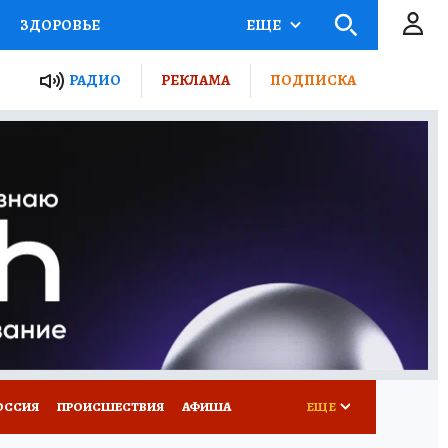
ЗДОРОВЬЕ
ЕЩЕ
ТЫ РОССИИ
РАДИО
РЕКЛАМА
ПОДПИСКА
КРЕТЫ
ПУТЕВОДИТЕЛЬ
 ЖЕЛЕЗА
ТУРИЗМ
Д ПОТРЕБИТЕЛЯ
ВСЕ О КП
ОССИЯ
ПРОИСШЕСТВИЯ
АФИША
ЕЩЕ