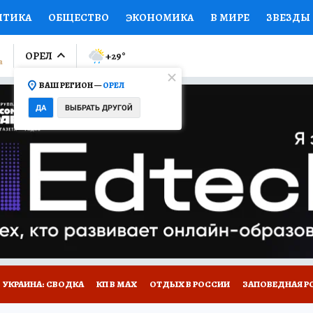
ИТИКА
ОБЩЕСТВО
ЭКОНОМИКА
В МИРЕ
ЗВЕЗДЫ
ЛУМНИСТЫ
ПРОИСШЕСТВИЯ
НАЦИОНАЛЬНЫЕ ПРОЕК
ОРЕЛ
+29
°
ВАШ РЕГИОН —
ОРЕЛ
Ы
ОТКРЫВАЕМ МИР
Я ЗНАЮ
СЕМЬЯ
ЖЕНСКИЕ СЕ
ДА
ВЫБРАТЬ ДРУГОЙ
ПРОМОКОДЫ
СЕРИАЛЫ
СПЕЦПРОЕКТЫ
ДЕФИЦИТ
ВИЗОР
КОЛЛЕКЦИИ
КОНКУРСЫ
РАБОТА У НАС
ГИ
НА САЙТЕ
УКРАИНА: СВОДКА
КП В МАХ
ОТДЫХ В РОССИИ
ЗАПОВЕДНАЯ Р