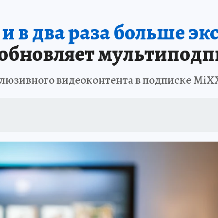
и в два раза больше э
 обновляет мультипод
люзивного видеоконтента в подписке MiXX 