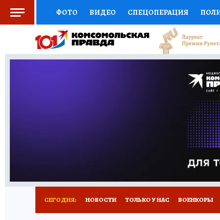
ФОТО
ВИДЕО
СПЕЦОПЕРАЦИЯ
ПОЛ
СОЦПОДДЕРЖКА
НАУКА
СПОРТ
КО
ВЫБОР ЭКСПЕРТОВ
ДОКТОР
ФИНАНС
КНИЖНАЯ ПОЛКА
ПРОГНОЗЫ НА СПОРТ
ПРЕСС-ЦЕНТР
НЕДВИЖИМОСТЬ
ТЕЛЕ
РАДИО КП
РЕКЛАМА
ТЕСТЫ
НОВОЕ 
СЕГОДНЯ:
НОВОСТИ
ТОЛЬКО У НАС
ВОЕНКОРЫ