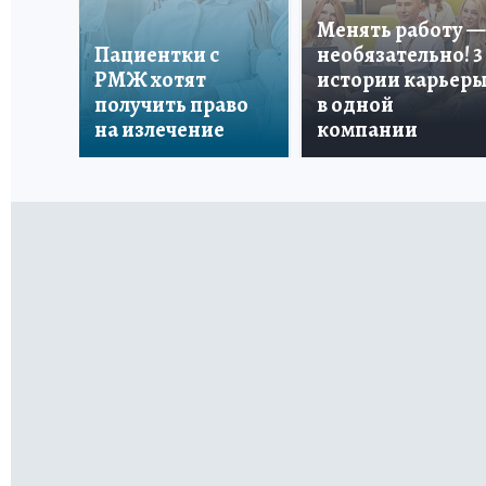
Менять работу —
Пациентки с
необязательно! 3
РМЖ хотят
истории карьер
получить право
в одной
на излечение
компании