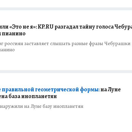
или «Это не я»: KP.RU разгадал тайну голоса Чебу
м пианино
г россиян заставляет слышать разные фразы Чебурашки 
ианино
 правильной геометрической формы:
на Луне
на база инопланетян
наружили на Луне базу инопланетян