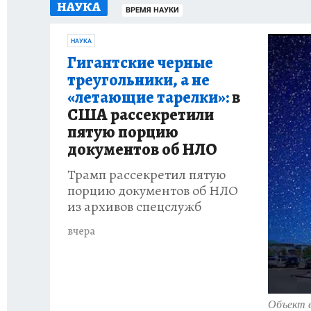
НАУКА
ИСПЫТАНО НА СЕБЕ
ВРЕМЯ НАУКИ
НАУКА
Гигантские черные
треугольники, а не
«летающие тарелки»:
в
США рассекретили
пятую порцию
документов об НЛО
Трамп рассекретил пятую
порцию документов об НЛО
из архивов спецслужб
вчера
Объект в