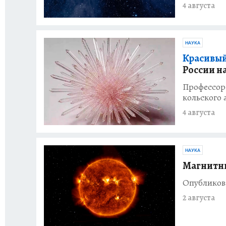
4 августа
НАУКА
Красивый
России н
Профессор
кольского
4 августа
НАУКА
Магнитные
Опубликова
2 августа