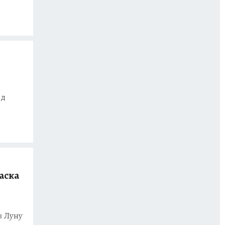
од
аска
в Луну