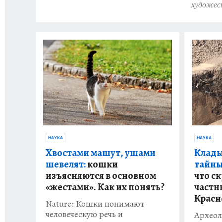
художес
НАУКА
НАУКА
Хвостами машут, ушами
Клады
шевелят:
кошки
тайны
изъясняются в основном
что с
«жестами». Как их понять?
частн
Красн
Nature: Кошки понимают
человеческую речь и
Археол