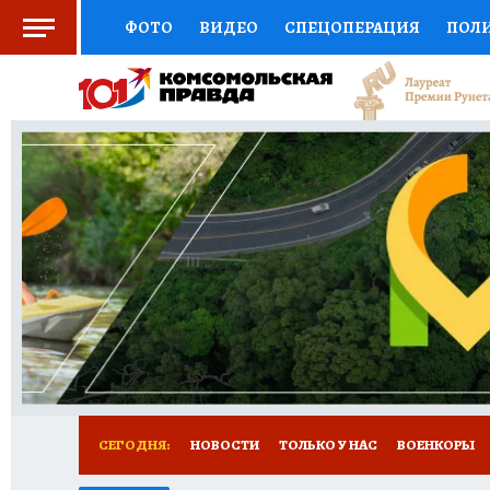
ФОТО
ВИДЕО
СПЕЦОПЕРАЦИЯ
ПОЛ
СОЦПОДДЕРЖКА
НАУКА
СПОРТ
КО
ВЫБОР ЭКСПЕРТОВ
ДОКТОР
ФИНАНС
КНИЖНАЯ ПОЛКА
ПРОГНОЗЫ НА СПОРТ
ПРЕСС-ЦЕНТР
НЕДВИЖИМОСТЬ
ТЕЛЕ
РАДИО КП
РЕКЛАМА
ТЕСТЫ
НОВОЕ 
СЕГОДНЯ:
НОВОСТИ
ТОЛЬКО У НАС
ВОЕНКОРЫ