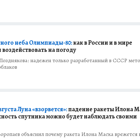
сного неба Олимпиады-80:
как в России и в мире
 воздействовать на погоду
Позднякова: надежен только разработанный в СССР мет
облаков
вгуста Луна «взорвется»:
падение ракеты Илона М
хность спутника можно будет наблюдать своими
оропаев объяснил почему ракета Илона Маска врежется 