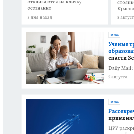
откликаются на кличку
стоянк
осознанно
Красно
3 дня назад
5 авгус
НАУКА
Ученые т
образов
спасти З
Daily Mail
5 августа
НАУКА
Рассекре
применял
ЦРУ раскр