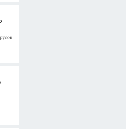
о
ирусов
е