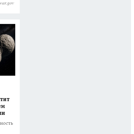
war.gov
й
етит
ем
ли
тность