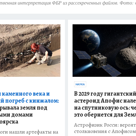
твенная интерпретация ФБР из рассекреченных файлов. Фото: 
НАУКА
 каменного века и
В 2029 году гигантски
й погреб с кинжалом:
астероид Апофис нал
крывала земля под
на спутниковую ось: ч
ыми домами
это обернется для Зем
оярска
Астрофизик Росси: вероя
столкновения с Апофисом
оги нашли артефакты на