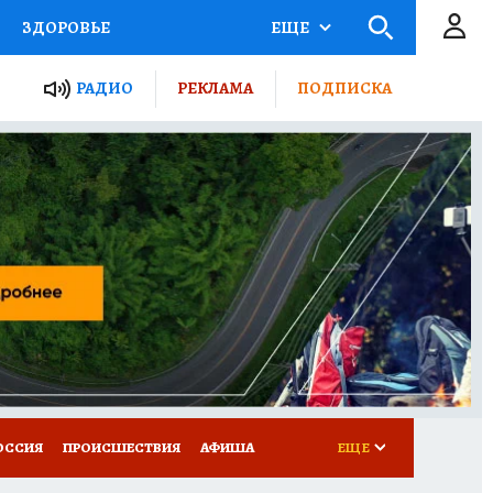
ЗДОРОВЬЕ
ЕЩЕ
ТЫ РОССИИ
РАДИО
РЕКЛАМА
ПОДПИСКА
КРЕТЫ
ПУТЕВОДИТЕЛЬ
 ЖЕЛЕЗА
ТУРИЗМ
Д ПОТРЕБИТЕЛЯ
ВСЕ О КП
ОССИЯ
ПРОИСШЕСТВИЯ
АФИША
ЕЩЕ