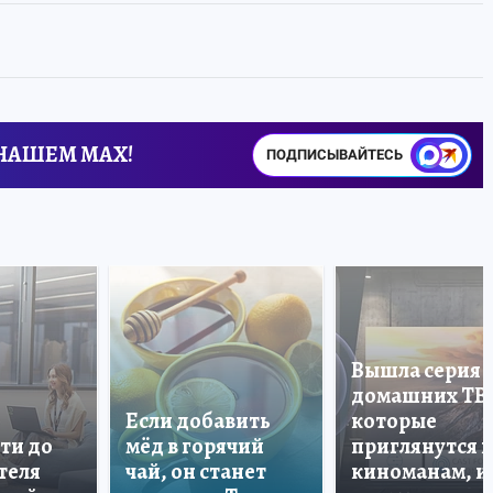
 НАШЕМ MAX!
ПОДПИСЫВАЙТЕСЬ
Вышла серия
домашних ТВ
Если добавить
которые
ти до
мёд в горячий
приглянутся 
теля
чай, он станет
киноманам, и