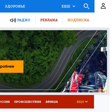
ЗДОРОВЬЕ
ЕЩЕ
ТЫ РОССИИ
РАДИО
РЕКЛАМА
ПОДПИСКА
КРЕТЫ
ПУТЕВОДИТЕЛЬ
 ЖЕЛЕЗА
ТУРИЗМ
Д ПОТРЕБИТЕЛЯ
ВСЕ О КП
ОССИЯ
ПРОИСШЕСТВИЯ
АФИША
ЕЩЕ