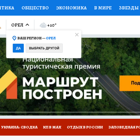
ИТИКА
ОБЩЕСТВО
ЭКОНОМИКА
В МИРЕ
ЗВЕЗДЫ
ЛУМНИСТЫ
ПРОИСШЕСТВИЯ
НАЦИОНАЛЬНЫЕ ПРОЕК
ОРЕЛ
+20
°
ВАШ РЕГИОН —
ОРЕЛ
Ы
ОТКРЫВАЕМ МИР
Я ЗНАЮ
СЕМЬЯ
ЖЕНСКИЕ СЕ
ДА
ВЫБРАТЬ ДРУГОЙ
ПРОМОКОДЫ
СЕРИАЛЫ
СПЕЦПРОЕКТЫ
ДЕФИЦИТ
ВИЗОР
КОЛЛЕКЦИИ
КОНКУРСЫ
РАБОТА У НАС
ГИ
НА САЙТЕ
УКРАИНА: СВОДКА
КП В МАХ
ОТДЫХ В РОССИИ
ЗАПОВЕДНАЯ Р