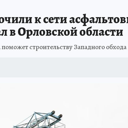
чили к сети асфальтов
 в Орловской области
 поможет строительству Западного обхода