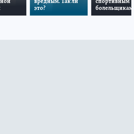
дной
вредным. Так ли
спортивным
и
это?
болельщикам