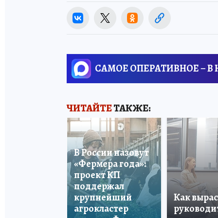
САМОЕ ОПЕРАТИВНОЕ – В
ЧИТАЙТЕ
ТАКЖЕ:
В России назовут
«Фермера года»:
проект КП
поддержал
крупнейший
Как вырас
агрокластер
руководи