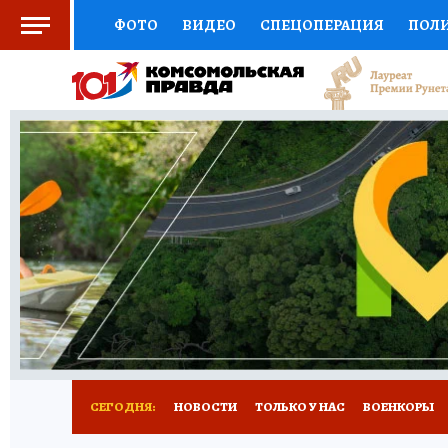
ФОТО
ВИДЕО
СПЕЦОПЕРАЦИЯ
ПОЛ
СОЦПОДДЕРЖКА
НАУКА
СПОРТ
КО
ВЫБОР ЭКСПЕРТОВ
ДОКТОР
ФИНАНС
КНИЖНАЯ ПОЛКА
ПРОГНОЗЫ НА СПОРТ
ПРЕСС-ЦЕНТР
НЕДВИЖИМОСТЬ
ТЕЛЕ
РАДИО КП
РЕКЛАМА
ТЕСТЫ
НОВОЕ 
СЕГОДНЯ:
НОВОСТИ
ТОЛЬКО У НАС
ВОЕНКОРЫ