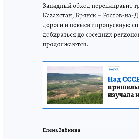
Западный обход перенаправит тр
Казахстан, Брянск – Ростов-на-Д
дороги и повысит пропускную сп
добираться до соседних регионов
продолжаются.
НАУКА
Над СССР
пришельце
изучала 
Елена Зябкина