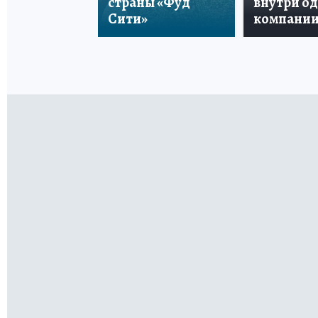
страны «Фуд
внутри о
Сити»
компани