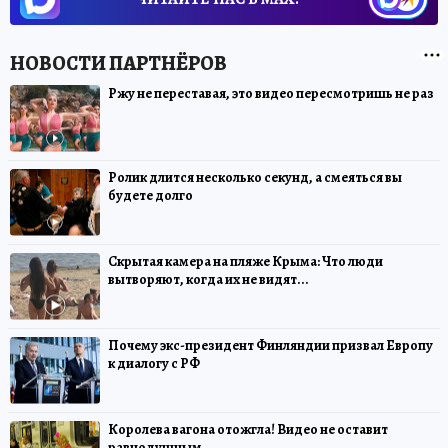
Ржу не переставая, это видео пересмотришь не раз
Ролик длится несколько секунд, а смеяться вы
будете долго
Скрытая камера на пляже Крыма: Что люди
вытворяют, когда их не видят...
Почему экс-президент Финляндии призвал Европу
к диалогу с РФ
Королева вагона отожгла! Видео не оставит
равнодушным