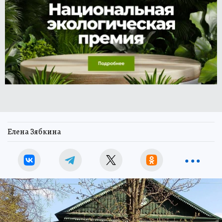
Елена Зябкина