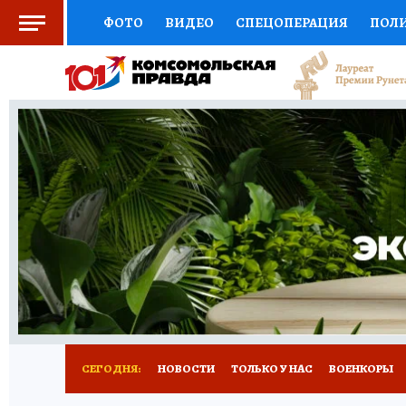
ФОТО
ВИДЕО
СПЕЦОПЕРАЦИЯ
ПОЛ
СОЦПОДДЕРЖКА
НАУКА
СПОРТ
КО
ВЫБОР ЭКСПЕРТОВ
ДОКТОР
ФИНАНС
КНИЖНАЯ ПОЛКА
ПРОГНОЗЫ НА СПОРТ
ПРЕСС-ЦЕНТР
НЕДВИЖИМОСТЬ
ТЕЛЕ
РАДИО КП
РЕКЛАМА
ТЕСТЫ
НОВОЕ 
СЕГОДНЯ:
НОВОСТИ
ТОЛЬКО У НАС
ВОЕНКОРЫ