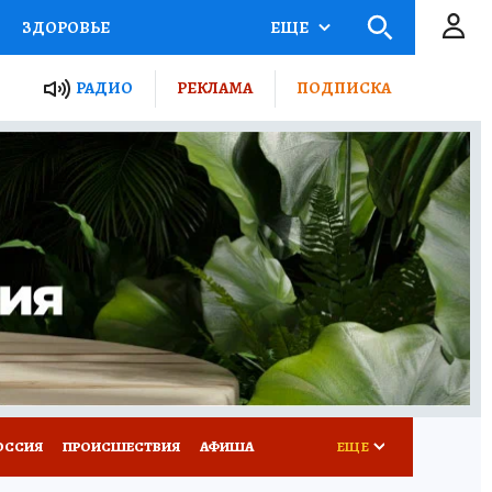
ЗДОРОВЬЕ
ЕЩЕ
ТЫ РОССИИ
РАДИО
РЕКЛАМА
ПОДПИСКА
КРЕТЫ
ПУТЕВОДИТЕЛЬ
 ЖЕЛЕЗА
ТУРИЗМ
Д ПОТРЕБИТЕЛЯ
ВСЕ О КП
ОССИЯ
ПРОИСШЕСТВИЯ
АФИША
ЕЩЕ