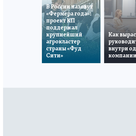
В России назовут
«Фермера года»:
проект КП
поддержал
крупнейший
Как вырас
агрокластер
руководи
страны «Фуд
внутри о
Сити»
компани