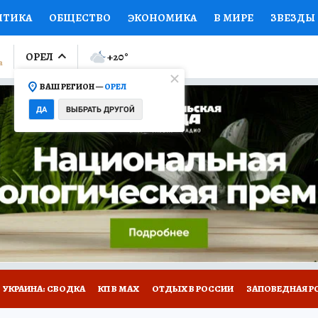
ИТИКА
ОБЩЕСТВО
ЭКОНОМИКА
В МИРЕ
ЗВЕЗДЫ
ЛУМНИСТЫ
ПРОИСШЕСТВИЯ
НАЦИОНАЛЬНЫЕ ПРОЕК
ОРЕЛ
+20
°
ВАШ РЕГИОН —
ОРЕЛ
Ы
ОТКРЫВАЕМ МИР
Я ЗНАЮ
СЕМЬЯ
ЖЕНСКИЕ СЕ
ДА
ВЫБРАТЬ ДРУГОЙ
ПРОМОКОДЫ
СЕРИАЛЫ
СПЕЦПРОЕКТЫ
ДЕФИЦИТ
ВИЗОР
КОЛЛЕКЦИИ
КОНКУРСЫ
РАБОТА У НАС
ГИ
НА САЙТЕ
УКРАИНА: СВОДКА
КП В МАХ
ОТДЫХ В РОССИИ
ЗАПОВЕДНАЯ Р