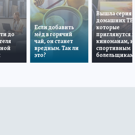
Вышла серия
домашних ТВ
Если добавить
которые
ти до
мёд в горячий
приглянутся 
теля
чай, он станет
киноманам, и
дной
вредным. Так ли
спортивным
и
это?
болельщикам