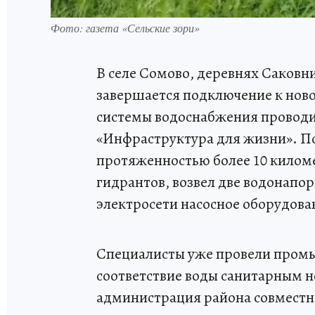
Фото: газета «Сельские зори»
В селе Сомово, деревнях Саковн
завершается подключение к нов
системы водоснабжения проводи
«Инфраструктура для жизни». П
протяженностью более 10 киломе
гидрантов, возвел две водонапо
электросети насосное оборудован
Специалисты уже провели промы
соответствие воды санитарным н
администрация района совмес