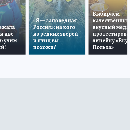
Выбираем
«Я — заповедная
качественный
лежала
Россия»: на кого
вкусный мёд:
и две
из редких зверей
протестирова
: учим
и птиц вы
линейку «Вкус
й!
похожи?
Польза»