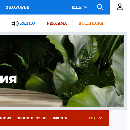
ЗДОРОВЬЕ
ЕЩЕ
ТЫ РОССИИ
РАДИО
РЕКЛАМА
ПОДПИСКА
КРЕТЫ
ПУТЕВОДИТЕЛЬ
 ЖЕЛЕЗА
ТУРИЗМ
Д ПОТРЕБИТЕЛЯ
ВСЕ О КП
ОССИЯ
ПРОИСШЕСТВИЯ
АФИША
ЕЩЕ