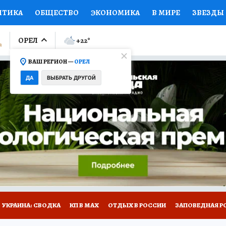
ИТИКА
ОБЩЕСТВО
ЭКОНОМИКА
В МИРЕ
ЗВЕЗДЫ
ЛУМНИСТЫ
ПРОИСШЕСТВИЯ
НАЦИОНАЛЬНЫЕ ПРОЕК
ОРЕЛ
+22
°
ВАШ РЕГИОН —
ОРЕЛ
Ы
ОТКРЫВАЕМ МИР
Я ЗНАЮ
СЕМЬЯ
ЖЕНСКИЕ СЕ
ДА
ВЫБРАТЬ ДРУГОЙ
ПРОМОКОДЫ
СЕРИАЛЫ
СПЕЦПРОЕКТЫ
ДЕФИЦИТ
ВИЗОР
КОЛЛЕКЦИИ
КОНКУРСЫ
РАБОТА У НАС
ГИ
НА САЙТЕ
УКРАИНА: СВОДКА
КП В МАХ
ОТДЫХ В РОССИИ
ЗАПОВЕДНАЯ Р