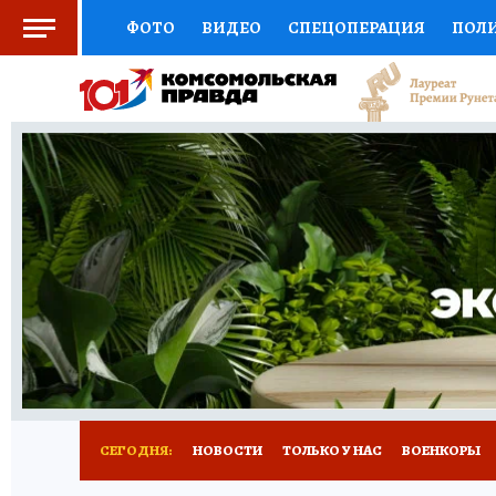
ФОТО
ВИДЕО
СПЕЦОПЕРАЦИЯ
ПОЛ
СОЦПОДДЕРЖКА
НАУКА
СПОРТ
КО
ВЫБОР ЭКСПЕРТОВ
ДОКТОР
ФИНАНС
КНИЖНАЯ ПОЛКА
ПРОГНОЗЫ НА СПОРТ
ПРЕСС-ЦЕНТР
НЕДВИЖИМОСТЬ
ТЕЛЕ
РАДИО КП
РЕКЛАМА
ТЕСТЫ
НОВОЕ 
СЕГОДНЯ:
НОВОСТИ
ТОЛЬКО У НАС
ВОЕНКОРЫ