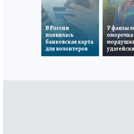
В России
У фанзы 
появилась
оморочка 
банковская карта
мордушки
для волонтеров
удэгейски