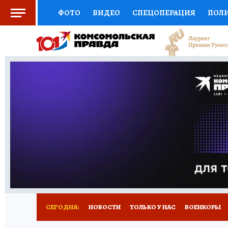
ФОТО
ВИДЕО
СПЕЦОПЕРАЦИЯ
ПОЛ
СОЦПОДДЕРЖКА
НАУКА
СПОРТ
КО
ВЫБОР ЭКСПЕРТОВ
ДОКТОР
ФИНАНС
КНИЖНАЯ ПОЛКА
ПРОГНОЗЫ НА СПОРТ
ПРЕСС-ЦЕНТР
НЕДВИЖИМОСТЬ
ТЕЛЕ
РАДИО КП
РЕКЛАМА
ТЕСТЫ
НОВОЕ 
СЕГОДНЯ:
НОВОСТИ
ТОЛЬКО У НАС
ВОЕНКОРЫ