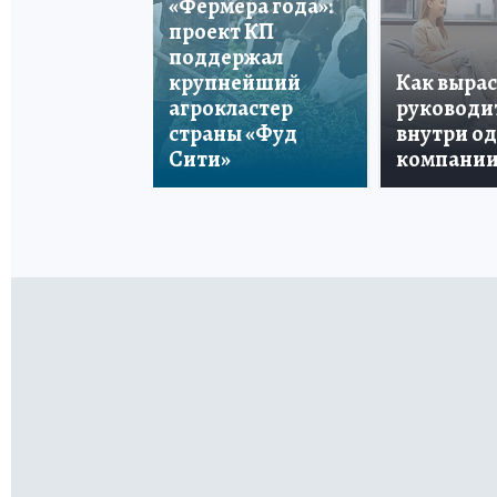
«Фермера года»:
проект КП
поддержал
крупнейший
Как вырас
агрокластер
руководи
страны «Фуд
внутри о
Сити»
компани