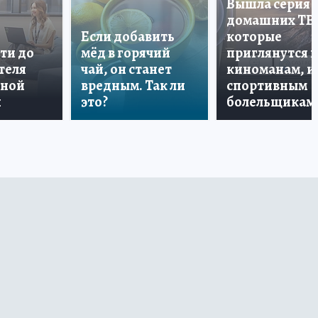
Вышла серия
домашних ТВ
Если добавить
которые
ти до
мёд в горячий
приглянутся 
теля
чай, он станет
киноманам, и
дной
вредным. Так ли
спортивным
и
это?
болельщикам