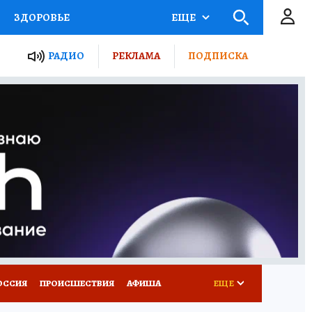
ЗДОРОВЬЕ
ЕЩЕ
ТЫ РОССИИ
РАДИО
РЕКЛАМА
ПОДПИСКА
КРЕТЫ
ПУТЕВОДИТЕЛЬ
 ЖЕЛЕЗА
ТУРИЗМ
Д ПОТРЕБИТЕЛЯ
ВСЕ О КП
ОССИЯ
ПРОИСШЕСТВИЯ
АФИША
ЕЩЕ