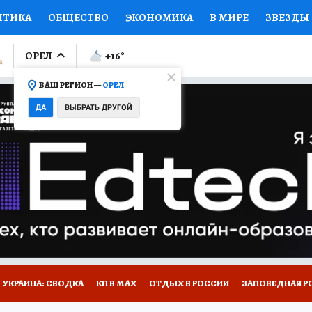
ИТИКА
ОБЩЕСТВО
ЭКОНОМИКА
В МИРЕ
ЗВЕЗДЫ
ЛУМНИСТЫ
ПРОИСШЕСТВИЯ
НАЦИОНАЛЬНЫЕ ПРОЕК
ОРЕЛ
+16
°
ВАШ РЕГИОН —
ОРЕЛ
Ы
ОТКРЫВАЕМ МИР
Я ЗНАЮ
СЕМЬЯ
ЖЕНСКИЕ СЕ
ДА
ВЫБРАТЬ ДРУГОЙ
ПРОМОКОДЫ
СЕРИАЛЫ
СПЕЦПРОЕКТЫ
ДЕФИЦИТ
ВИЗОР
КОЛЛЕКЦИИ
КОНКУРСЫ
РАБОТА У НАС
ГИ
НА САЙТЕ
УКРАИНА: СВОДКА
КП В МАХ
ОТДЫХ В РОССИИ
ЗАПОВЕДНАЯ Р