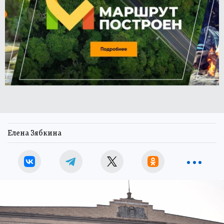
Елена Зябкина