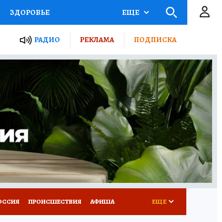
ЗДОРОВЬЕ
ЕЩЕ
ТЫ РОССИИ
РАДИО
РЕКЛАМА
ПОДПИСКА
КРЕТЫ
ПУТЕВОДИТЕЛЬ
 ЖЕЛЕЗА
ТУРИЗМ
Д ПОТРЕБИТЕЛЯ
ВСЕ О КП
ОССИЯ
ПРОИСШЕСТВИЯ
АФИША
ЕЩЕ