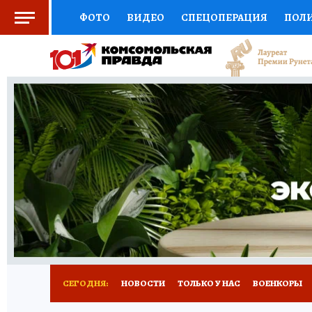
ФОТО
ВИДЕО
СПЕЦОПЕРАЦИЯ
ПОЛ
СОЦПОДДЕРЖКА
НАУКА
СПОРТ
КО
ВЫБОР ЭКСПЕРТОВ
ДОКТОР
ФИНАНС
КНИЖНАЯ ПОЛКА
ПРОГНОЗЫ НА СПОРТ
ПРЕСС-ЦЕНТР
НЕДВИЖИМОСТЬ
ТЕЛЕ
РАДИО КП
РЕКЛАМА
ТЕСТЫ
НОВОЕ 
СЕГОДНЯ:
НОВОСТИ
ТОЛЬКО У НАС
ВОЕНКОРЫ