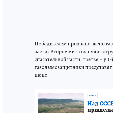
Победителем признано звено га
части. Второе место заняли сот
спасательной части, третье – у 
газодымозащитники представят
июне
НАУКА
Над СССР
пришельце