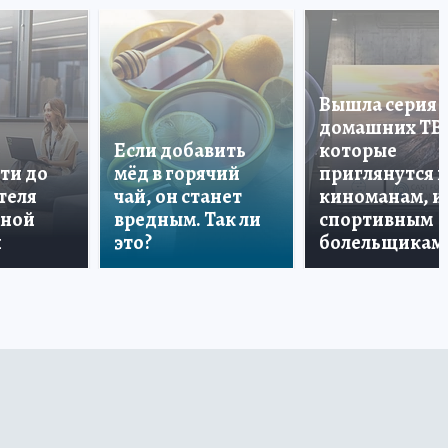
Вышла серия
домашних ТВ
Если добавить
которые
ти до
мёд в горячий
приглянутся 
теля
чай, он станет
киноманам, и
дной
вредным. Так ли
спортивным
и
это?
болельщикам