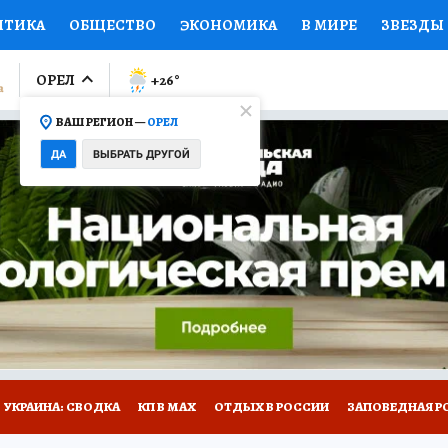
ИТИКА
ОБЩЕСТВО
ЭКОНОМИКА
В МИРЕ
ЗВЕЗДЫ
ЛУМНИСТЫ
ПРОИСШЕСТВИЯ
НАЦИОНАЛЬНЫЕ ПРОЕК
ОРЕЛ
+26
°
ВАШ РЕГИОН —
ОРЕЛ
Ы
ОТКРЫВАЕМ МИР
Я ЗНАЮ
СЕМЬЯ
ЖЕНСКИЕ СЕ
ДА
ВЫБРАТЬ ДРУГОЙ
ПРОМОКОДЫ
СЕРИАЛЫ
СПЕЦПРОЕКТЫ
ДЕФИЦИТ
ВИЗОР
КОЛЛЕКЦИИ
КОНКУРСЫ
РАБОТА У НАС
ГИ
НА САЙТЕ
УКРАИНА: СВОДКА
КП В МАХ
ОТДЫХ В РОССИИ
ЗАПОВЕДНАЯ Р