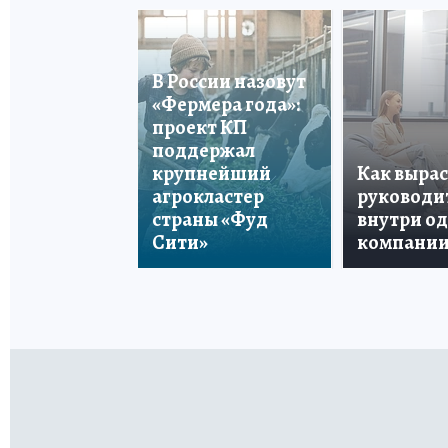
В России назовут
«Фермера года»:
проект КП
поддержал
крупнейший
Как вырас
агрокластер
руководи
страны «Фуд
внутри о
Сити»
компани