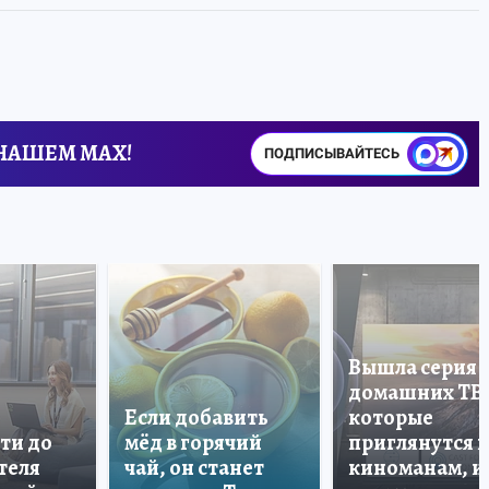
 НАШЕМ MAX!
ПОДПИСЫВАЙТЕСЬ
Вышла серия
домашних ТВ
Если добавить
которые
ти до
мёд в горячий
приглянутся 
теля
чай, он станет
киноманам, и