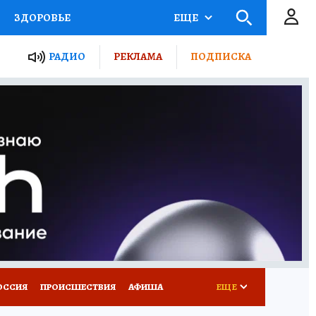
ЗДОРОВЬЕ
ЕЩЕ
ТЫ РОССИИ
РАДИО
РЕКЛАМА
ПОДПИСКА
КРЕТЫ
ПУТЕВОДИТЕЛЬ
 ЖЕЛЕЗА
ТУРИЗМ
Д ПОТРЕБИТЕЛЯ
ВСЕ О КП
ОССИЯ
ПРОИСШЕСТВИЯ
АФИША
ЕЩЕ