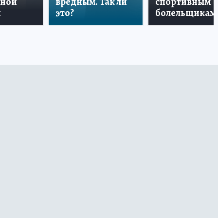
дной
вредным. Так ли
спортивным
и
это?
болельщикам