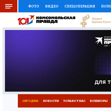
ФОТО
ВИДЕО
СПЕЦОПЕРАЦИЯ
ПОЛ
СОЦПОДДЕРЖКА
НАУКА
СПОРТ
КО
ВЫБОР ЭКСПЕРТОВ
ДОКТОР
ФИНАНС
КНИЖНАЯ ПОЛКА
ПРОГНОЗЫ НА СПОРТ
ПРЕСС-ЦЕНТР
НЕДВИЖИМОСТЬ
ТЕЛЕ
РАДИО КП
РЕКЛАМА
ТЕСТЫ
НОВОЕ 
СЕГОДНЯ:
НОВОСТИ
ТОЛЬКО У НАС
ВОЕНКОРЫ