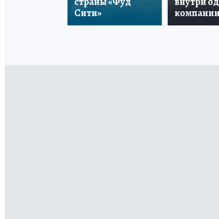
страны «Фуд
внутри о
Сити»
компани