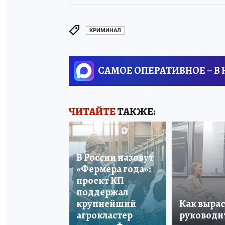
КРИМИНАЛ
САМОЕ ОПЕРАТИВНОЕ – В
ЧИТАЙТЕ
ТАКЖЕ:
В России назовут
«Фермера года»:
проект КП
поддержал
крупнейший
Как вырас
агрокластер
руководи