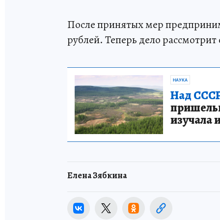
После принятых мер предприним
рублей. Теперь дело рассмотрит 
НАУКА
Над СССР
пришельце
изучала 
Елена Зябкина