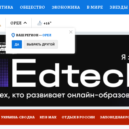
ИТИКА
ОБЩЕСТВО
ЭКОНОМИКА
В МИРЕ
ЗВЕЗДЫ
ЛУМНИСТЫ
ПРОИСШЕСТВИЯ
НАЦИОНАЛЬНЫЕ ПРОЕК
ОРЕЛ
+16
°
ВАШ РЕГИОН —
ОРЕЛ
Ы
ОТКРЫВАЕМ МИР
Я ЗНАЮ
СЕМЬЯ
ЖЕНСКИЕ СЕ
ДА
ВЫБРАТЬ ДРУГОЙ
ПРОМОКОДЫ
СЕРИАЛЫ
СПЕЦПРОЕКТЫ
ДЕФИЦИТ
ВИЗОР
КОЛЛЕКЦИИ
КОНКУРСЫ
РАБОТА У НАС
ГИ
НА САЙТЕ
УКРАИНА: СВОДКА
КП В МАХ
ОТДЫХ В РОССИИ
ЗАПОВЕДНАЯ Р