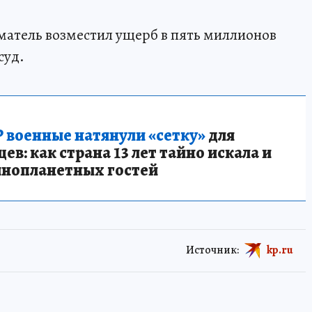
атель возместил ущерб в пять миллионов
суд.
 военные натянули «сетку»
для
в: как страна 13 лет тайно искала и
инопланетных гостей
Источник:
kp.ru