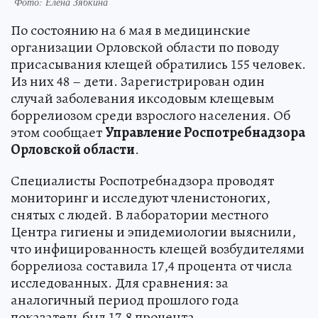
Фото: Елена Зябкина
По состоянию на 6 мая в медицинские
организации Орловской области по поводу
присасывания клещей обратились 155 человек.
Из них 48 – дети. Зарегистрирован один
случай заболевания иксодовым клещевым
боррелиозом среди взрослого населения. Об
этом сообщает
Управление Роспотребнадзора
Орловской области
.
Специалисты Роспотребнадзора проводят
мониторинг и исследуют членистоногих,
снятых с людей. В лаборатории местного
Центра гигиены и эпидемиологии выяснили,
что инфицированность клещей возбудителями
боррелиоза составила 17,4 процента от числа
исследованных. Для сравнения: за
аналогичный период прошлого года
показатель был 17,8 процента.