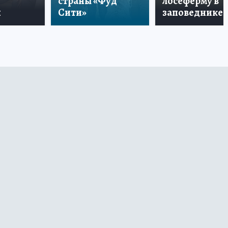
страны «Фуд
лосеферму в
и
Сити»
заповеднике!