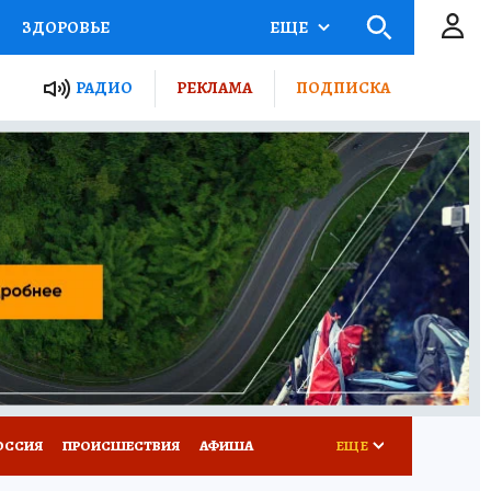
ЗДОРОВЬЕ
ЕЩЕ
ТЫ РОССИИ
РАДИО
РЕКЛАМА
ПОДПИСКА
КРЕТЫ
ПУТЕВОДИТЕЛЬ
 ЖЕЛЕЗА
ТУРИЗМ
Д ПОТРЕБИТЕЛЯ
ВСЕ О КП
ОССИЯ
ПРОИСШЕСТВИЯ
АФИША
ЕЩЕ