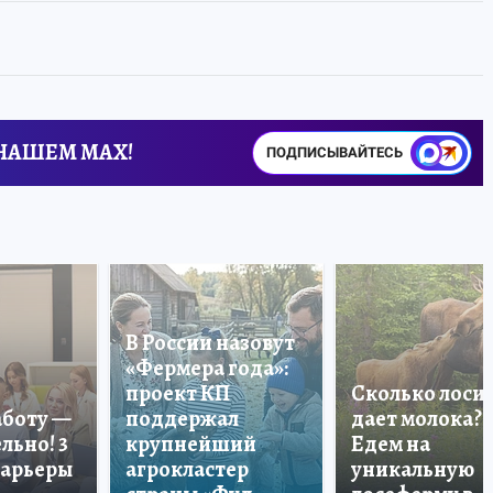
 НАШЕМ MAX!
ПОДПИСЫВАЙТЕСЬ
В России назовут
«Фермера года»:
проект КП
Сколько лоси
аботу —
поддержал
дает молока?
льно! 3
крупнейший
Едем на
карьеры
агрокластер
уникальную