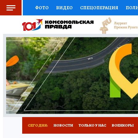
ФОТО
ВИДЕО
СПЕЦОПЕРАЦИЯ
ПОЛ
СОЦПОДДЕРЖКА
НАУКА
СПОРТ
КО
ВЫБОР ЭКСПЕРТОВ
ДОКТОР
ФИНАНС
КНИЖНАЯ ПОЛКА
ПРОГНОЗЫ НА СПОРТ
ПРЕСС-ЦЕНТР
НЕДВИЖИМОСТЬ
ТЕЛЕ
РАДИО КП
РЕКЛАМА
ТЕСТЫ
НОВОЕ 
СЕГОДНЯ:
НОВОСТИ
ТОЛЬКО У НАС
ВОЕНКОРЫ