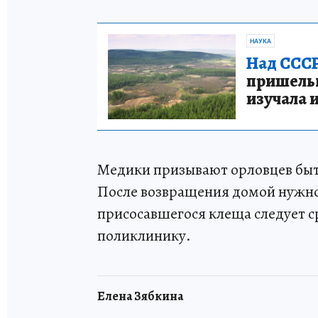
НАУКА
Над СССР
пришельце
изучала 
Медики призывают орловцев быть
После возвращения домой нужно
присосавшегося клеща следует с
поликлинику.
Елена Зябкина