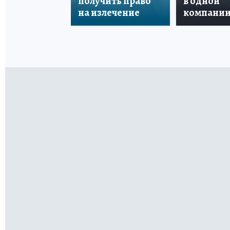
получить право
в одной
на излечение
компани