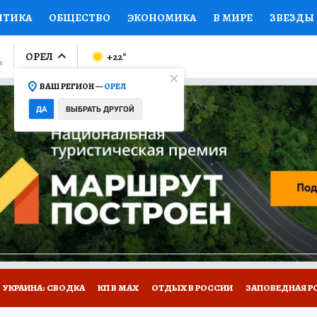
ИТИКА
ОБЩЕСТВО
ЭКОНОМИКА
В МИРЕ
ЗВЕЗДЫ
ЛУМНИСТЫ
ПРОИСШЕСТВИЯ
НАЦИОНАЛЬНЫЕ ПРОЕК
ОРЕЛ
+22
°
ВАШ РЕГИОН —
ОРЕЛ
Ы
ОТКРЫВАЕМ МИР
Я ЗНАЮ
СЕМЬЯ
ЖЕНСКИЕ СЕ
ДА
ВЫБРАТЬ ДРУГОЙ
ПРОМОКОДЫ
СЕРИАЛЫ
СПЕЦПРОЕКТЫ
ДЕФИЦИТ
ВИЗОР
КОЛЛЕКЦИИ
КОНКУРСЫ
РАБОТА У НАС
ГИ
НА САЙТЕ
УКРАИНА: СВОДКА
КП В МАХ
ОТДЫХ В РОССИИ
ЗАПОВЕДНАЯ Р