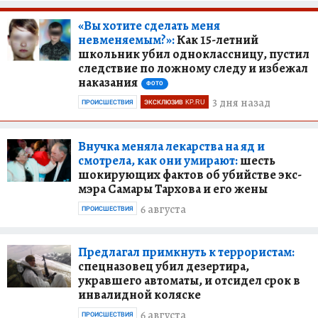
«Вы хотите сделать меня
невменяемым?»:
Как 15-летний
школьник убил одноклассницу, пустил
следствие по ложному следу и избежал
наказания
ФОТО
3 дня назад
ПРОИСШЕСТВИЯ
ЭКСКЛЮЗИВ KP.RU
Внучка меняла лекарства на яд и
смотрела, как они умирают:
шесть
шокирующих фактов об убийстве экс-
мэра Самары Тархова и его жены
6 августа
ПРОИСШЕСТВИЯ
Предлагал примкнуть к террористам:
спецназовец убил дезертира,
укравшего автоматы, и отсидел срок в
инвалидной коляске
6 августа
ПРОИСШЕСТВИЯ