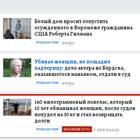
Белый дом просит отпустить
осужденного в Воронеже гражданина
США Роберта Гилмана
вчера
ПРОИСШЕСТВИЯ
Убивал женщин, не пощадил
падчерицу:
дело актера из Бердска,
оказавшегося маньяком, отдали в суд
вчера
ПРОИСШЕСТВИЯ
160-килограммовый ловелас, который
10 лет обманывал женщин, после судов
похудел на 30 кг и стал возвращать
долги
2 дня назад
ПРОИСШЕСТВИЯ
ЭКСКЛЮЗИВ KP.RU