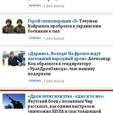
2 дня назад
ПОЛИТИКА
Герой спецоперации «Z»
Тлеужан
Кайрымов пробрался к украинским
боевикам в тыл
3 дня назад
ПОЛИТИКА
«Держись, Володя! На фронте ждут
настоящий народный дрон»:
Александр
Коц обратился к гендиректору
«УралДронЗавода», чью машину
подорвали
3 дня назад
ПОЛИТИКА
«Дрон летит или утка - одно и то же»:
Якутский боец с позывным Чир
рассказал, как одним выстрелом
уничтожил БПЛА и спас товарищей