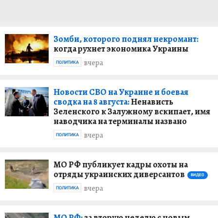
Зомби, которого поднял некромант:
когда рухнет экономика Украины
вчера
ПОЛИТИКА
Новости СВО на Украине и боевая
сводка на 8 августа:
Ненависть
Зеленского к Залужному вскипает, имя
наводчика на терминалы названо
вчера
ПОЛИТИКА
МО РФ публикует кадры охоты на
отряды украинских диверсантов
ВИДЕО
вчера
ПОЛИТИКА
МО РФ:
за вторую неделю с новым