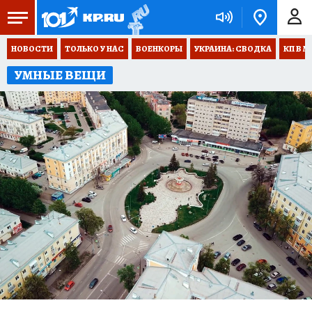
НОВОСТИ
ТОЛЬКО У НАС
ВОЕНКОРЫ
УКРАИНА: СВОДКА
КП В М
УМНЫЕ ВЕЩИ