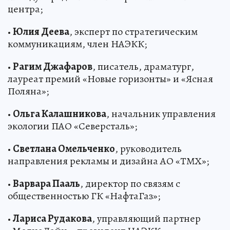
центра;
•
Юлия Деева
, эксперт по стратегическим
коммуникациям, член НАЭКК;
•
Рагим Джафаров
, писатель, драматург,
лауреат премий «Новые горизонты» и «Ясная
Поляна»;
•
Ольга Калашникова
, начальник управления
экологии ПАО «Северсталь»;
•
Светлана Омельченко
, руководитель
направления рекламы и дизайна АО «ТМХ»;
•
Варвара Пааль
, директор по связям с
общественностью ГК «НафтаГаз»;
•
Лариса Рудакова
, управляющий партнер